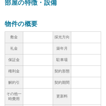
部屋の特徴・設備
物件の概要
敷金
採光方向
礼金
築年月
保証金
駐車場
権利金
契約形態
解約引
契約期間
その他一
更新料
時費用