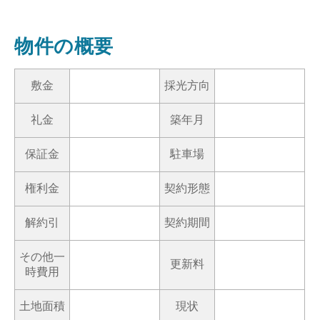
物件の概要
敷金
採光方向
礼金
築年月
保証金
駐車場
権利金
契約形態
解約引
契約期間
その他一
更新料
時費用
土地面積
現状