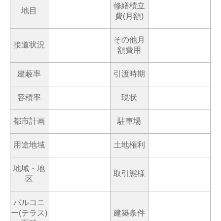
修繕積立
地目
費(月額)
その他月
接道状況
額費用
建蔽率
引渡時期
容積率
現状
都市計画
駐車場
用途地域
土地権利
地域・地
取引態様
区
バルコニ
ー(テラス)
建築条件