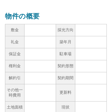
物件の概要
敷金
採光方向
礼金
築年月
保証金
駐車場
権利金
契約形態
解約引
契約期間
その他一
更新料
時費用
土地面積
現状