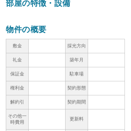
部屋の特徴・設備
物件の概要
敷金
採光方向
礼金
築年月
保証金
駐車場
権利金
契約形態
解約引
契約期間
その他一
更新料
時費用