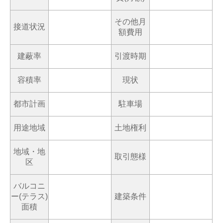
その他月
接道状況
額費用
建蔽率
引渡時期
容積率
現状
都市計画
駐車場
用途地域
土地権利
地域・地
取引態様
区
バルコニ
ー(テラス)
建築条件
面積