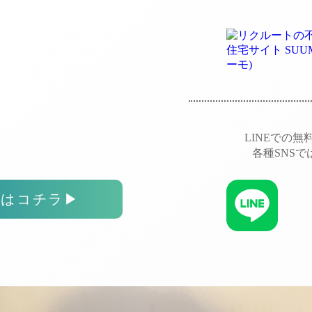
LINEでの
各種SNS
スはコチラ
▶