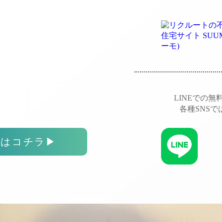
LINEでの
各種SNS
スはコチラ
▶