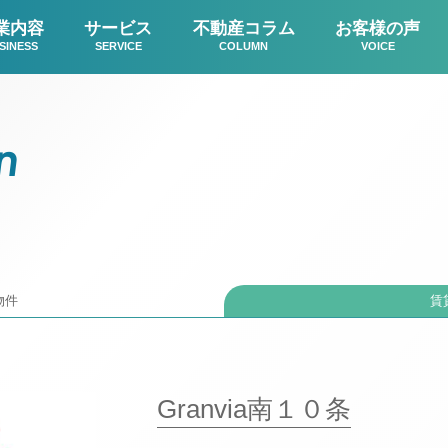
業内容
サービス
不動産コラム
お客様の声
SINESS
SERVICE
COLUMN
VOICE
n
物件
賃
Granvia南１０条