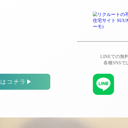
LINEでの
各種SNS
スはコチラ
▶