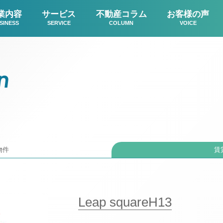
業内容
サービス
不動産コラム
お客様の声
SINESS
SERVICE
COLUMN
VOICE
n
物件
賃
Leap squareH13